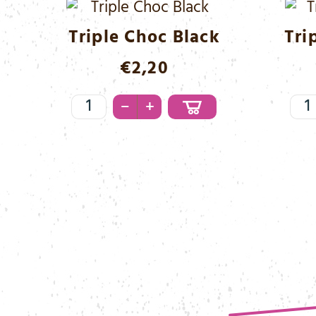
Menge
Triple Choc Black
Tri
€
2,20
Triple
Trip
–
+
Choc
Cho
Black
Whi
Menge
Me