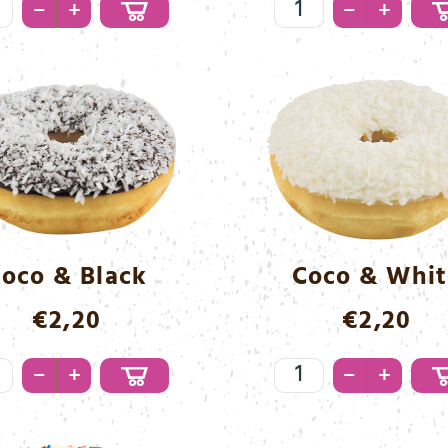
cky
Caramel
–
–
+
+
nge
Menge
oco & Black
Coco & Whit
€
2,20
€
2,20
co
Coco
–
–
+
+
&
ck
White