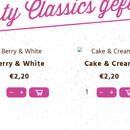
erry & White
Cake & Cre
€
2,20
€
2,20
ry
Cake
–
–
+
+
&
te
Cream
nge
Menge