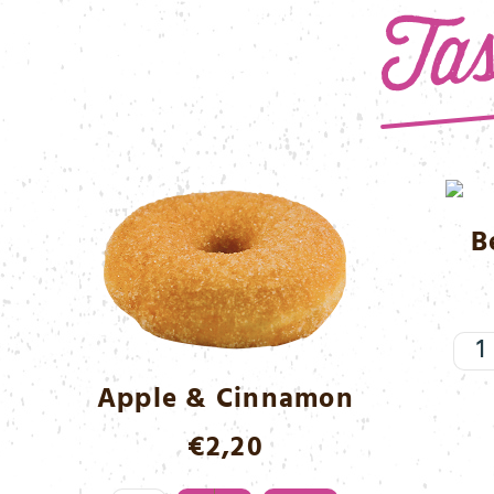
B
Ber
&
Apple & Cinnamon
Whi
€
2,20
Me