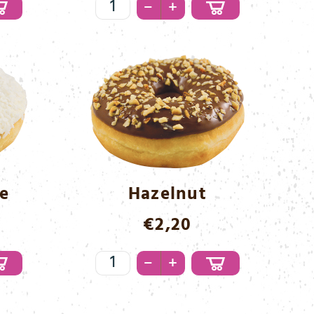
Cinnamon
–
+
Menge
e
Hazelnut
€
2,20
Hazelnut
–
+
Menge