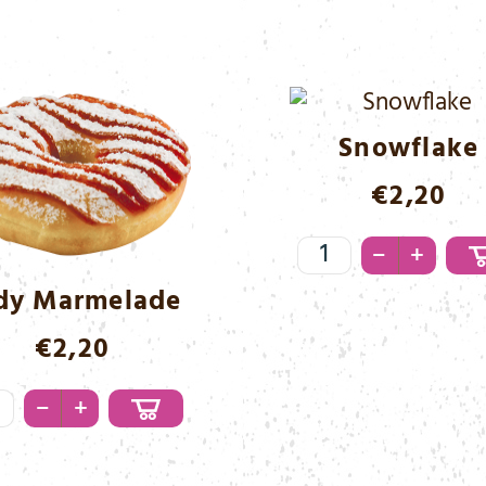
Snowflake
€
2,20
Snowflake
–
+
Menge
dy Marmelade
€
2,20
y
–
+
melade
nge