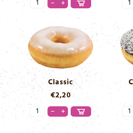
Black
Bla
–
+
&
Me
White
Menge
Classic
C
€
2,20
Classic
Co
–
+
Menge
&
Bla