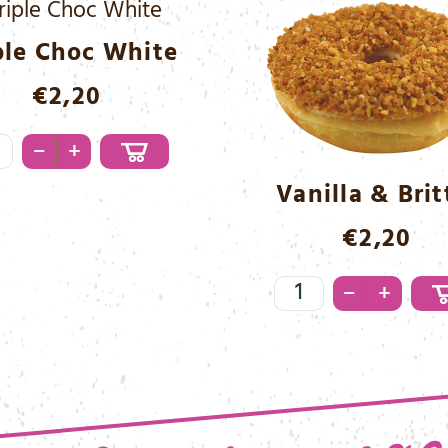
ple Choc White
€
2,20
le
–
+
c
Vanilla & Brit
te
€
2,20
nge
Vanilla
–
+
&
Brittle
Menge