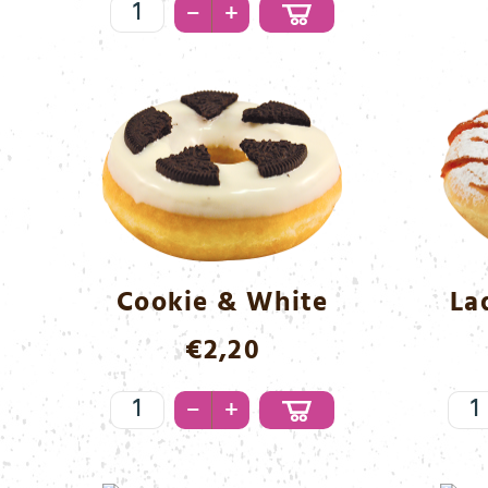
Apple
–
+
&
Cinnamon
Menge
Cookie & White
La
€
2,20
Cookie
Lad
–
+
&
Mar
White
Me