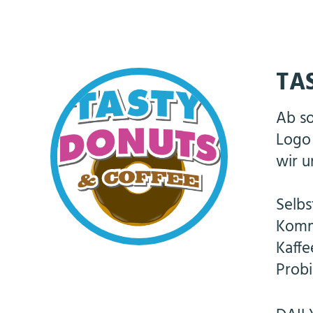
TA
Ab so
Logo 
wir u
Selbs
Kommt
Kaffe
Probi